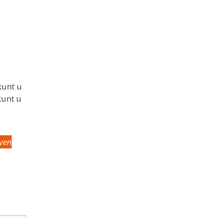
kunt u
kunt u
jven