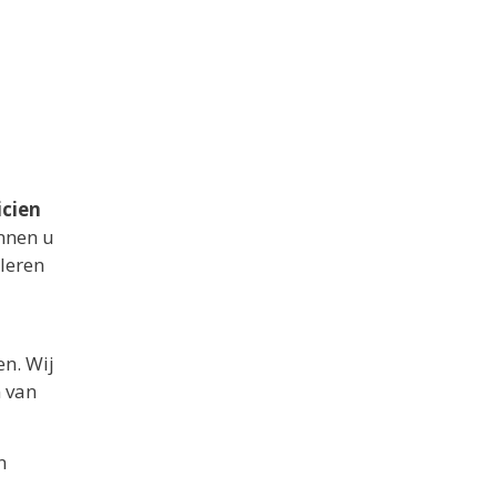
icien
nnen u
lleren
en. Wij
n van
n