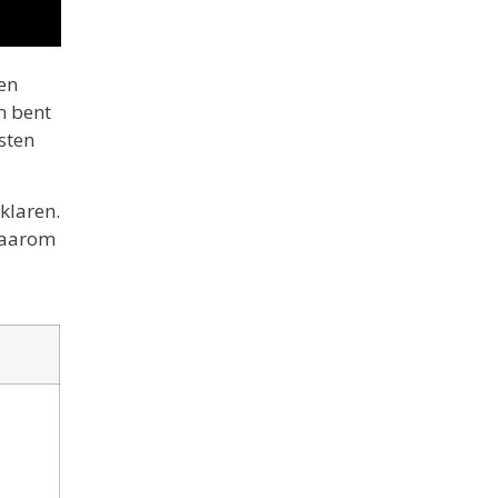
gen
n bent
sten
klaren.
 daarom