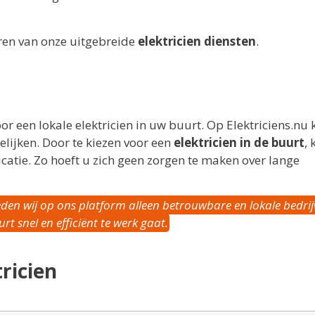
ren van onze uitgebreide
elektricien diensten
.
or een lokale elektricien in uw buurt. Op Elektriciens.nu 
elijken. Door te kiezen voor een
elektricien in de buurt
, 
atie. Zo hoeft u zich geen zorgen te maken over lange
ieden wij op ons platform alleen betrouwbare en lokale bedri
t snel en efficiënt te werk gaat.
ricien