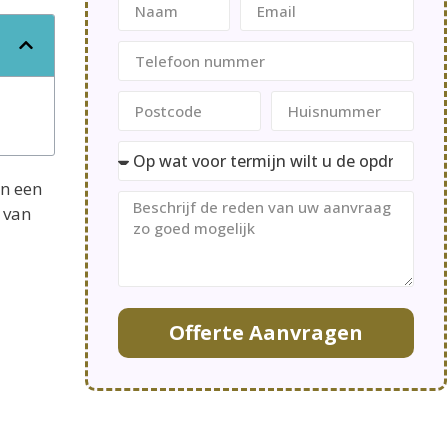
jn een
 van
Offerte Aanvragen